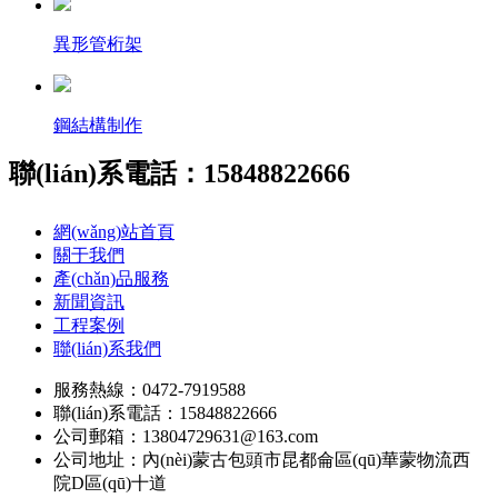
異形管桁架
鋼結構制作
聯(lián)系電話：15848822666
網(wǎng)站首頁
關于我們
產(chǎn)品服務
新聞資訊
工程案例
聯(lián)系我們
服務熱線：0472-7919588
聯(lián)系電話：15848822666
公司郵箱：13804729631@163.com
公司地址：內(nèi)蒙古包頭市昆都侖區(qū)華蒙物流西
院D區(qū)十道