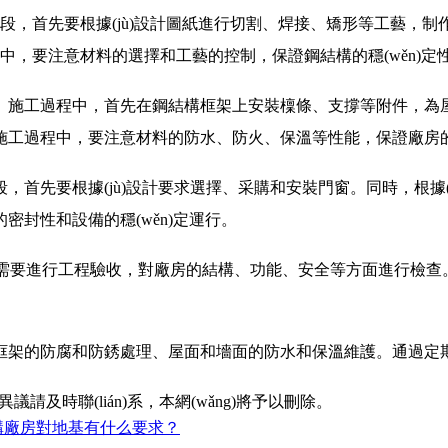
首先要根據(jù)設計圖紙進行切割、焊接、矯形等工藝
裝過程中，要注意材料的選擇和工藝的控制，保證鋼結構的穩(wěn)
施工過程中，首先在鋼結構框架上安裝檁條、支撐等附件，為屋面
，要注意材料的防水、防火、保溫等性能，保證廠房的使用
據(jù)設計要求選擇、采購和安裝門窗。同時，根據(
性和設備的穩(wěn)定運行。
程驗收，對廠房的結構、功能、安全等方面進行檢查。如發(fā)現
防銹處理、屋面和墻面的防水和保溫維護。通過定期維護，可
時聯(lián)系，本網(wǎng)將予以刪除。
廠房對地基有什么要求？