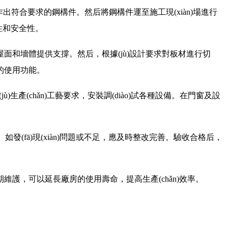
，制作出符合要求的鋼構件。然后將鋼構件運至施工現(xiàn)場進行
定性和安全性。
和墻體提供支撐。然后，根據(jù)設計要求對板材進行切
功能。
jù)生產(chǎn)工藝要求，安裝調(diào)試各種設備。在門窗及設
(xiàn)問題或不足，應及時整改完善。驗收合格后，
以延長廠房的使用壽命，提高生產(chǎn)效率。