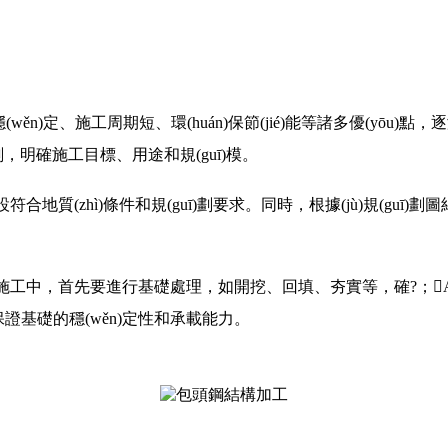
wěn)定、施工周期短、環(huán)保節(jié)能等諸多優(yōu)點
，明確施工目標、用途和規(guī)模。
合地質(zhì)條件和規(guī)劃要求。同時，根據(jù)規(guī
中，首先要進行基礎處理，如開挖、回填、夯實等，確?
，保證基礎的穩(wěn)定性和承載能力。