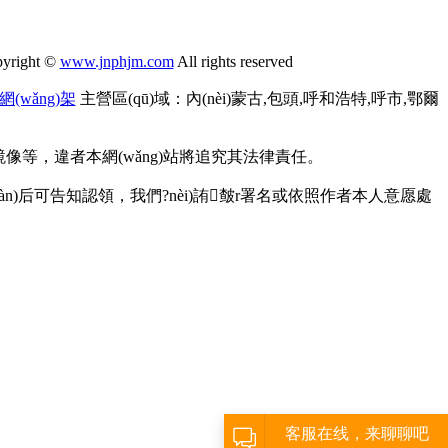
yright ©
www.jnphjm.com
All rights reserved
(wǎng)架
主營區(qū)域：內(nèi)蒙古,包頭,呼和浩特,呼市,鄂爾
建立鏡像等，違者本網(wǎng)站將追究其法律責任。
àn)后可告知認領，我們?nèi)詴皶r署名或依照作者本人意愿處